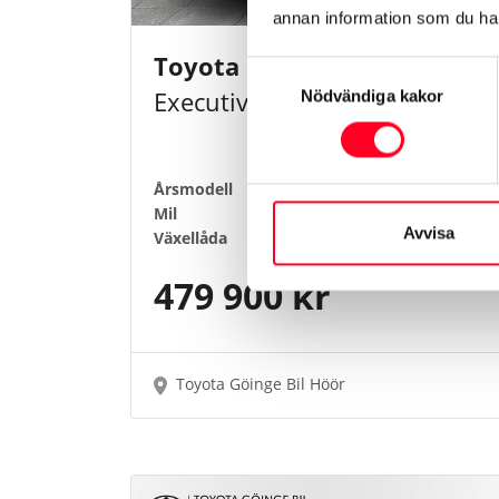
annan information som du har 
Toyota BZ4X
71.4kwh AWD
Samtyckesval
Executive 20"
Nödvändiga kakor
Årsmodell
2025
Mil
1285 mil
Avvisa
Växellåda
Automat
479 900 kr
Toyota Göinge Bil Höör