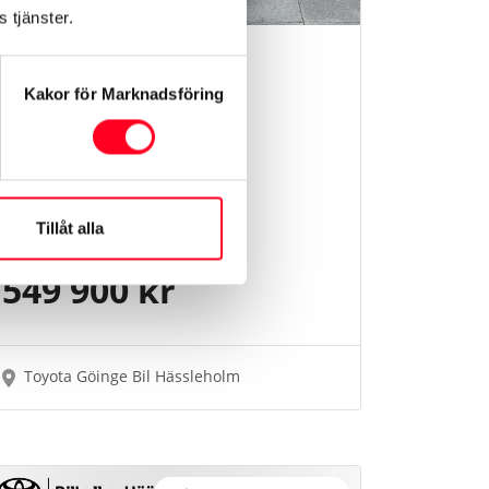
 tjänster.
Toyota BZ4X
AWD
EXECUTIVE
Kakor för Marknadsföring
Årsmodell
2025
Mil
1900 mil
Tillåt alla
Växellåda
Automat
549 900 kr
Toyota Göinge Bil Hässleholm