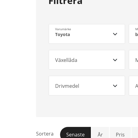
Filtrera
Varumärke
M
Toyota
b
Växellåda
M
Drivmedel
A
Sortera
Senaste
År
Pris