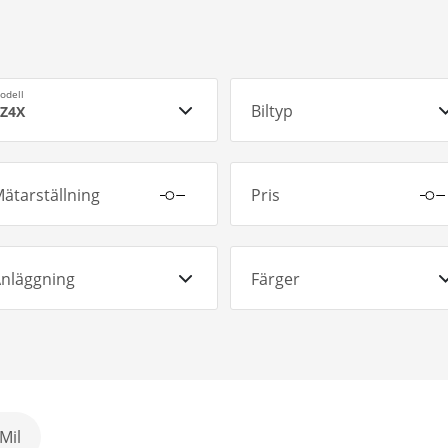
odell
Biltyp
Z4X
ätarställning
Pris
nläggning
Färger
Mil