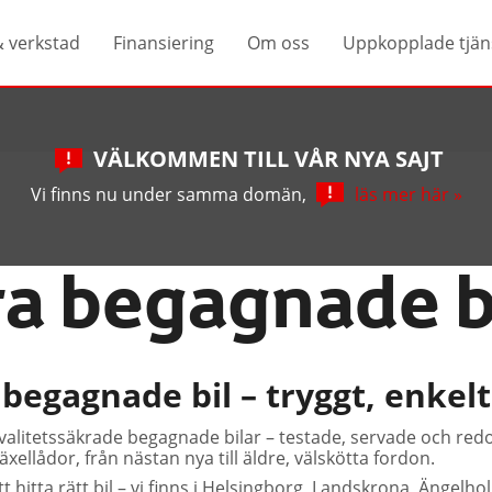
& verkstad
Finansiering
Om oss
Uppkopplade tjän
VÄLKOMMEN TILL VÅR NYA SAJT
Vi finns nu under samma domän,
läs mer här »
a begagnade b
 begagnade bil – tryggt, enkel
kvalitetssäkrade begagnade bilar – testade, servade och redo 
xellådor, från nästan nya till äldre, välskötta fordon.
tt hitta rätt bil – vi finns i Helsingborg, Landskrona, Ängel