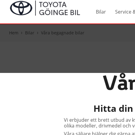
Bilar
Service 
Hem
Bilar
Våra begagnade bilar
Vår
Hitta din
Vi erbjuder ett brett utbud av 
olika modeller, drivmedel och vä
Våra säljare hjälper dig gärna a