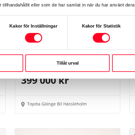
tillhandahållit eller som de har samlat in när du har använt deras
Toyota BZ4X
– Executive
PANORAMAGLASTAK
Kakor för Inställningar
Kakor för Statistik
Årsmodell
2022
Mil
5600 mil
Tillåt urval
Växellåda
Automat
399 000 kr
Toyota Göinge Bil Hässleholm