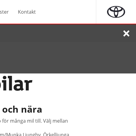
ster
Kontakt
×
ilar
t och nära
för många mil till. Välj mellan
holm/Munka Ljungby, Örkelljunga,