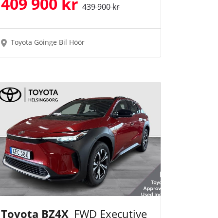
409 900 kr
439 900 kr
Toyota Göinge Bil Höör
Toyota BZ4X
FWD Executive