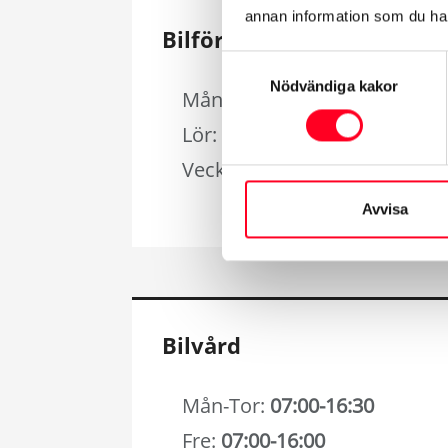
annan information som du har 
Bilförsäljning
Samtyckesval
Nödvändiga kakor
Mån-Fre:
09:00-18:00
Lör:
10:00-14:00
Vecka 25-33 Lör:
Stängt
Avvisa
Bilvård
Mån-Tor:
07:00-16:30
Fre:
07:00-16:00