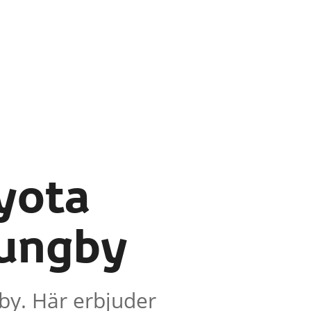
yota
jungby
by. Här erbjuder