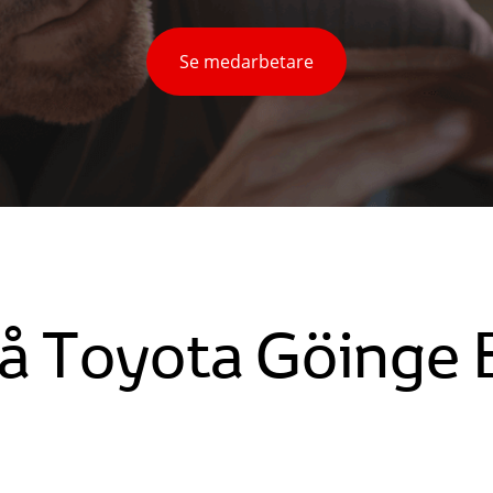
Se medarbetare
å Toyota Göinge 