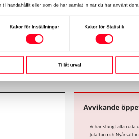
tillhandahållit eller som de har samlat in när du har använt deras
Verkstad/Bildel
Kakor för Inställningar
Kakor för Statistik
Mån-Tor:
07:00-1
Fre:
07:00-16:00
Lunchstängt Mån
Tillåt urval
Avvikande öppet
Vi har stängt alla röd
Julafton och Nyårsafto