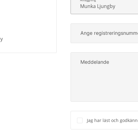
Munka Ljungby
Ange registreringsnumm
by
Meddelande
Jag har läst och godkän