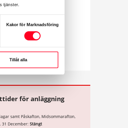
 tjänster.
ar
Kakor för Marknadsföring
6:30
-Fre:
12:00-12:45
Tillåt alla
tider för anläggning
a dagar samt Påskafton, Midsommarafton,
n. 31 December:
Stängt