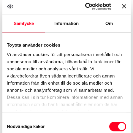
229 900 kr
Toyota Göinge Bil Helsingborg
Samtycke
Information
Om
Toyota använder cookies
Vi använder cookies för att personalisera innehållet och
annonserna till användarna, tillhandahålla funktioner för
sociala medier och analysera vår trafik. Vi
vidarebefordrar även sådana identifierare och annan
information från din enhet till de sociala medier och
annons- och analysföretag som vi samarbetar med.
Dessa kan i sin tur kombinera informationen med annan
information som du har tillhandahållit eller som de har
samlat in när du har använt deras tjänster.
Samtyckesval
Toyota Yaris
5-D 1.33 Man Edition Feel
Nödvändiga kakor