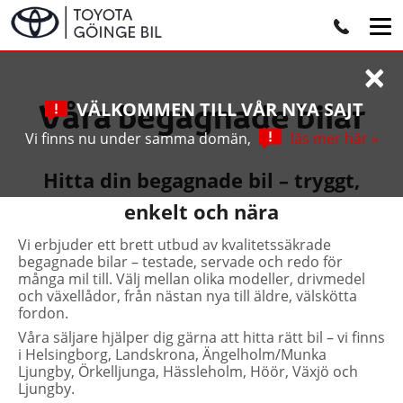
×
Våra begagnade bilar
VÄLKOMMEN TILL VÅR NYA SAJT
Vi finns nu under samma domän,
läs mer här »
Hitta din begagnade bil – tryggt,
enkelt och nära
Vi erbjuder ett brett utbud av kvalitetssäkrade
begagnade bilar – testade, servade och redo för
många mil till. Välj mellan olika modeller, drivmedel
och växellådor, från nästan nya till äldre, välskötta
fordon.
Våra säljare hjälper dig gärna att hitta rätt bil – vi finns
i Helsingborg, Landskrona, Ängelholm/Munka
Ljungby, Örkelljunga, Hässleholm, Höör, Växjö och
Ljungby.