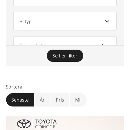
Biltyp
Årsmodell
Se fler filter
Växellåda
Sortera
Mätarställning
Senaste
År
Pris
Mil
Pris