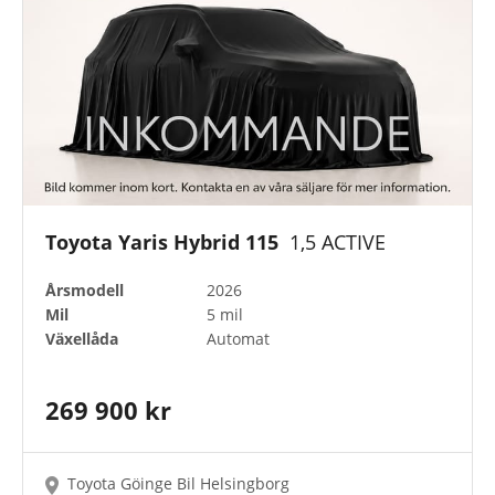
Motortyp
Drivmedel
Anläggning
Toyota Yaris Hybrid 115
1,5 ACTIVE
Årsmodell
2026
Mil
5 mil
Färger
Växellåda
Automat
Toyota Approved Used
269 900 kr
Toyota Göinge Bil Helsingborg