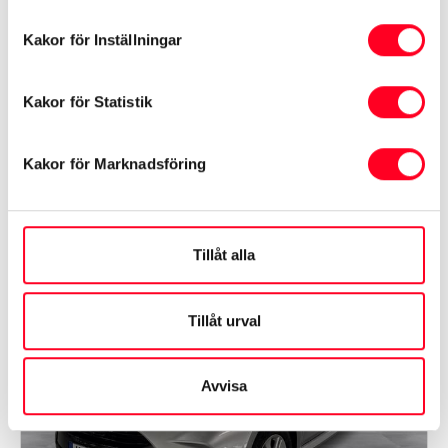
Årsmodell
2015
Mil
12756 mil
Kakor för Inställningar
Växellåda
Manuell
Kakor för Statistik
99 900 kr
Kakor för Marknadsföring
Toyota Göinge Bil Höör
Tillåt alla
Tillåt urval
Avvisa