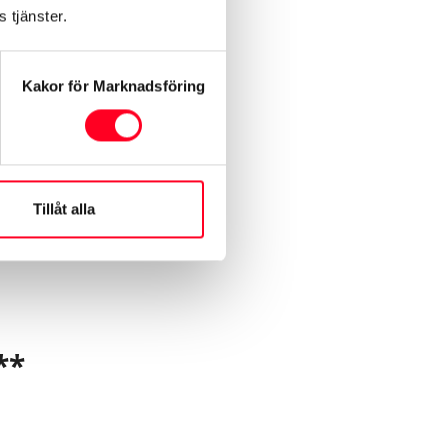
 tjänster.
Kakor för Marknadsföring
omfort 2-dörrar
Tillåt alla
**