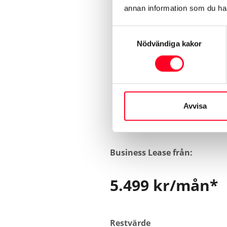
annan information som du har 
Samtyckesval
Nödvändiga kakor
Prisexempel: P
Avvisa
Business Lease från:
5.499 kr/mån*
Restvärde