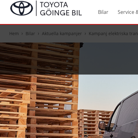
Bilar
Service 
Hem
Bilar
Aktuella kampanjer
Kampanj elektriska tran