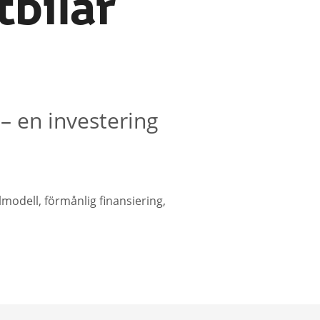
tbilar
– en investering
lmodell, förmånlig finansiering,