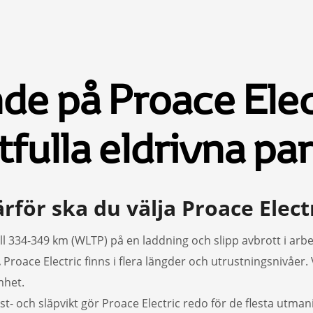
de på Proace Elect
tfulla eldrivna pa
rför ska du välja Proace Elect
ll 334-349 km (WLTP) på en laddning och slipp avbrott i arbe
.
Proace Electric finns i flera längder och utrustningsnivåer. 
mhet.
t- och släpvikt gör Proace Electric redo för de flesta utman