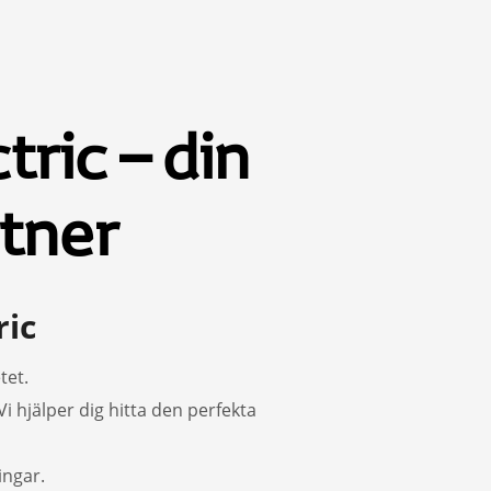
ric – din
rtner
ric
tet.
Vi hjälper dig hitta den perfekta
ingar.