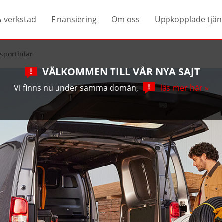
& verkstad
Finansiering
Om oss
Uppkopplade tjän
sportbilar
VÄLKOMMEN TILL VÅR NYA SAJT
Vi finns nu under samma domän,
läs mer här »