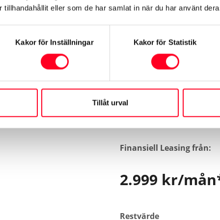
tillhandahållit eller som de har samlat in när du har använt deras
Kakor för Inställningar
Kakor för Statistik
roace Electric Long 75 kWh C
Tillåt urval
Finansiell Leasing från:
2.999 kr/mån
Restvärde