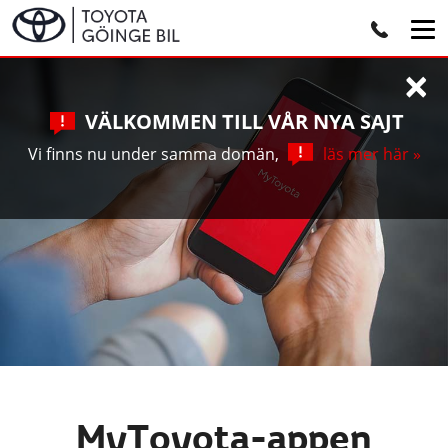
×
VÄLKOMMEN TILL VÅR NYA SAJT
Vi finns nu under samma domän,
läs mer här »
MyToyota-appen