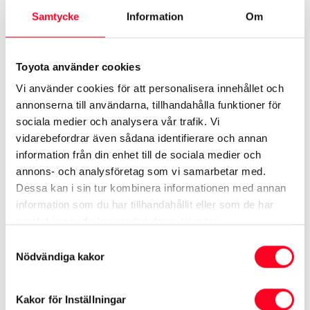
Samtycke
Information
Om
Toyota använder cookies
Vi använder cookies för att personalisera innehållet och
annonserna till användarna, tillhandahålla funktioner för
sociala medier och analysera vår trafik. Vi
vidarebefordrar även sådana identifierare och annan
information från din enhet till de sociala medier och
annons- och analysföretag som vi samarbetar med.
Mina destinationer
Dessa kan i sin tur kombinera informationen med annan
information som du har tillhandahållit eller som de har
Planera och dela resor sömlöst från din telefon
samlat in när du har använt deras tjänster.
till ditt fordon och spara dina
Samtyckesval
favoritdestinationer.
Nödvändiga kakor
Kakor för Inställningar