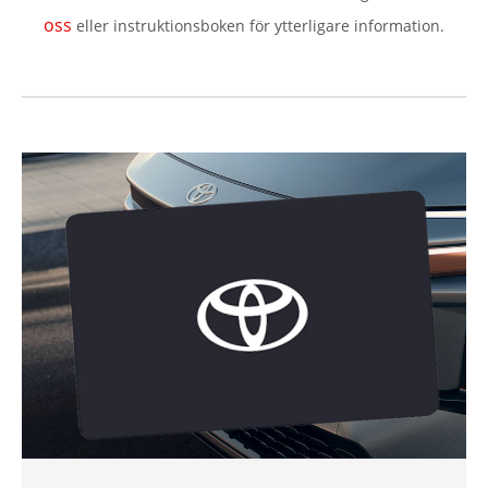
oss
eller instruktionsboken för ytterligare information.