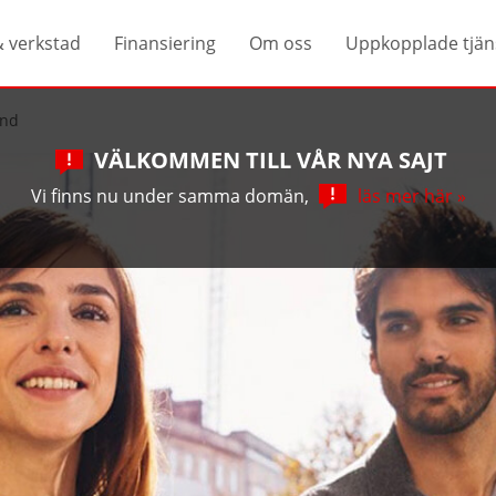
& verkstad
Finansiering
Om oss
Uppkopplade tjän
und
VÄLKOMMEN TILL VÅR NYA SAJT
Vi finns nu under samma domän,
läs mer här »