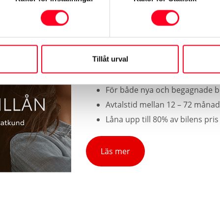
Tillåt urval
Toyota Billån
För både nya och begagnade bi
Avtalstid mellan 12 – 72 måna
Låna upp till 80% av bilens pris
Läs mer