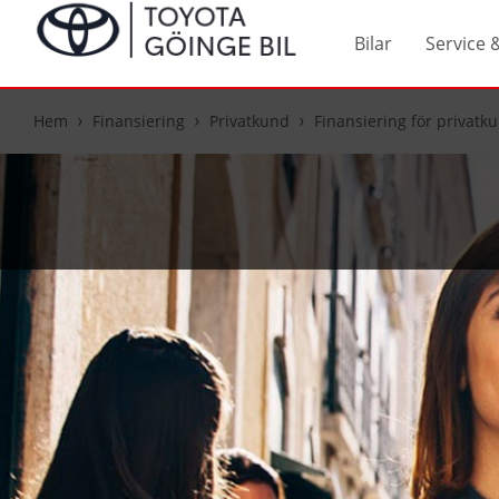
Bilar
Service 
Hem
Finansiering
Privatkund
Finansiering för privatk