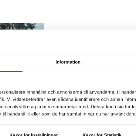
Toyota Easy Billån
Låg månadskostnad
Information
Garanterat återköpsvärde
Byt, behåll eller lämna tillbaka 
Läs mer
ersonalisera innehållet och annonserna till användarna, tillhandah
ik. Vi vidarebefordrar även sådana identifierare och annan informa
och analysföretag som vi samarbetar med. Dessa kan i sin tur 
tillhandahållit eller som de har samlat in när du har använt deras
Kakor för Inställningar
Kakor för Statistik