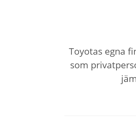
Toyotas egna fi
som privatperso
jäm