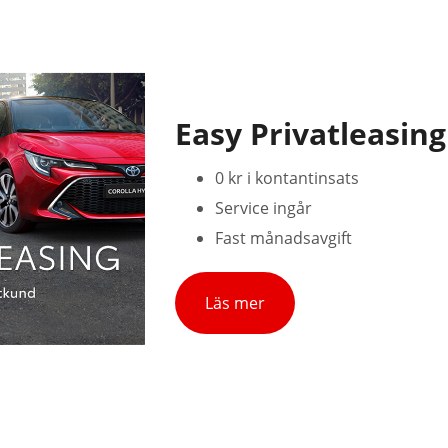
Easy Privatleasing
0 kr i kontantinsats
Service ingår
Fast månadsavgift
Läs mer