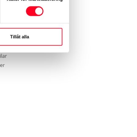
Tillåt alla
lar
der