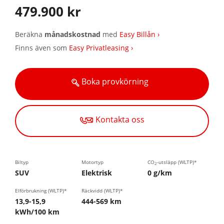
479.900 kr
Beräkna
månadskostnad
med
Easy Billån ›
Finns även som
Easy Privatleasing ›
Boka provkörning
Kontakta oss
Biltyp
Motortyp
CO
-utsläpp (WLTP)*
2
SUV
Elektrisk
0 g/km
Elförbrukning (WLTP)*
Räckvidd (WLTP)*
13,9-15,9
444-569 km
kWh/100 km