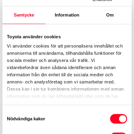
och baseras på bilens batteristatus, beräknad
räckvidd och lediga laddpunkter.
Samtycke
Information
Om
Mer om Nya Toyota bZ4X
Toyota använder cookies
Se specifikationer ›
Vi använder cookies för att personalisera innehållet och
Kampanj på Toyota bZ4X ›
annonserna till användarna, tillhandahålla funktioner för
sociala medier och analysera vår trafik. Vi
Begagnade Toyota bZ4X ›
vidarebefordrar även sådana identifierare och annan
Se tjänstebilar ›
information från din enhet till de sociala medier och
annons- och analysföretag som vi samarbetar med.
Dessa kan i sin tur kombinera informationen med annan
information som du har tillhandahållit eller som de har
Se mer på Toyota.se
samlat in när du har använt deras tjänster.
Toyota bZ4X
Nyhetsbrev
Samtyckesval
Nödvändiga kakor