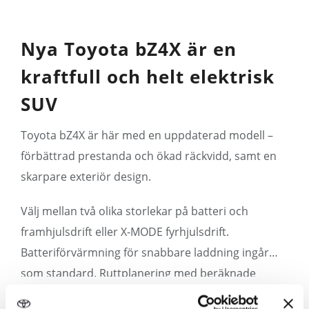
Nya Toyota bZ4X är en
kraftfull och helt elektrisk
SUV
Toyota bZ4X är här med en uppdaterad modell –
förbättrad prestanda och ökad räckvidd, samt en
skarpare exteriör design.
Välj mellan två olika storlekar på batteri och
framhjulsdrift eller X-MODE fyrhjulsdrift.
Batteriförvärmning för snabbare laddning ingår
som standard. Ruttplanering med beräknade
laddstopp finns integrerat i navigationssystemet
Visa mer ›