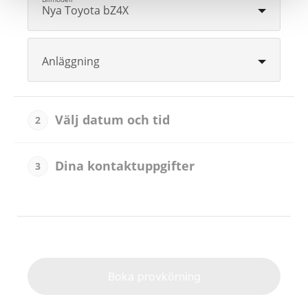
Nya Toyota bZ4X
Anläggning
Välj datum och tid
2
Dina kontaktuppgifter
3
Alternat
Boka provkörning