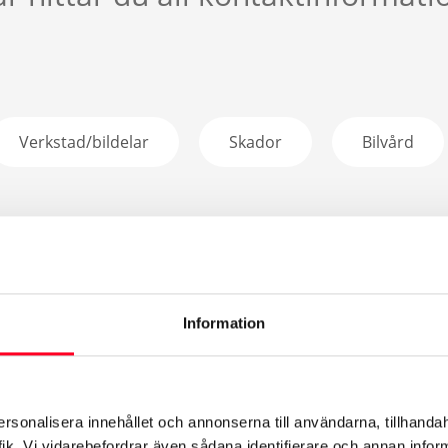
Verkstad/bildelar
Skador
Bilvård
Information
 Westesson
7 09 81
ersonalisera innehållet och annonserna till användarna, tillhandah
a epost
ik. Vi vidarebefordrar även sådana identifierare och annan informa