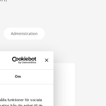
Administration
Om
Freddy Persson
Säljare
010-167 09 82
ålla funktioner för sociala
Skicka epost
tion från din enhet till de