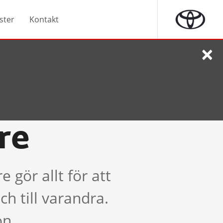
ster
Kontakt
×
re
gör allt för att
h till varandra.
on.