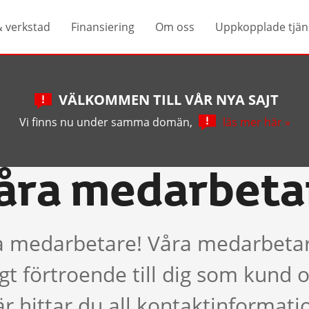
& verkstad
Finansiering
Om oss
Uppkopplade tjän
VÄLKOMMEN TILL VÅR NYA SAJT
Vi finns nu under samma domän,
läs mer här »
åra medarbeta
a medarbetare! Våra medarbetare 
t förtroende till dig som kund oc
r hittar du all kontaktinformati