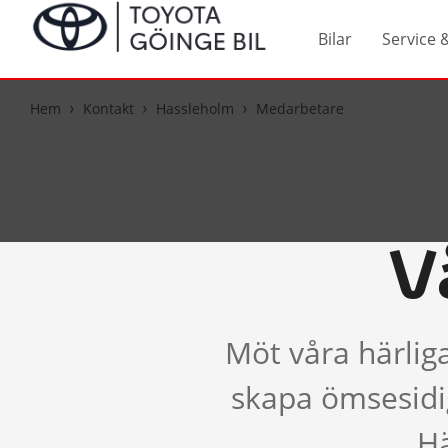
Bilar
Service 
Hem
Kontakt
Hassleholm
Medarbetare
V
Möt våra härlig
skapa ömsesidig
Hä