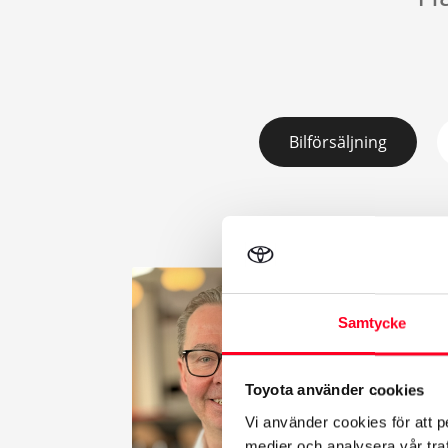
Bilförsäljning
Samtycke
Johan
Säljare
Toyota använder cookies
010-16
Vi använder cookies för att p
Skick
medier och analysera vår traf