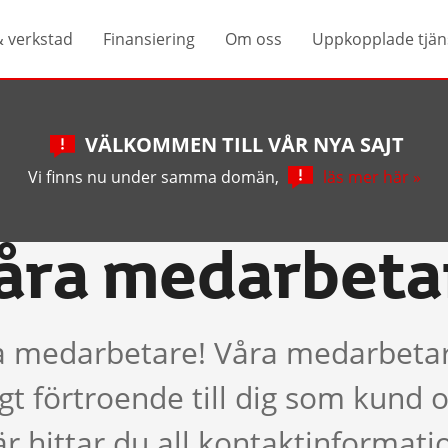
& verkstad
Finansiering
Om oss
Uppkopplade tjän
VÄLKOMMEN TILL VÅR NYA SAJT
Vi finns nu under samma domän,
läs mer här »
åra medarbeta
a medarbetare! Våra medarbetare 
t förtroende till dig som kund oc
r hittar du all kontaktinformati