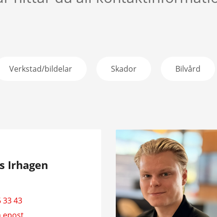
Verkstad/bildelar
Skador
Bilvård
s Irhagen
 33 43
a epost