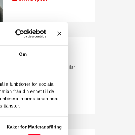
Om
Christian Friis
Säljare Företag / Transportbilar
042-4001493
ålla funktioner för sociala
Skicka epost
tion från din enhet till de
kombinera informationen med
 tjänster.
Kakor för Marknadsföring