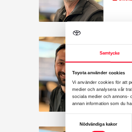
Samtycke
Elvin 
Säljare Fö
Toyota använder cookies
042-40
Vi använder cookies för att p
Skick
medier och analysera vår traf
sociala medier och annons- 
annan information som du har 
Samtyckesval
Nödvändiga kakor