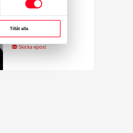
Sakura Maass
Säljare
Tillåt alla
042-16 33 47
Skicka epost