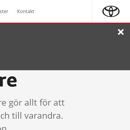
ster
Kontakt
×
re
gör allt för att
h till varandra.
on.