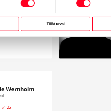
Al-juburi
ngssupport
Tillåt urval
lle Wernholm
ent
 51 22