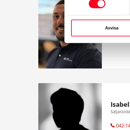
Jasin 
Försäljni
Avvisa
Isabe
Säljassist
042-14