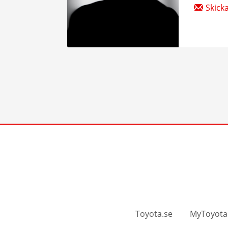
Skick
Toyota.se
MyToyota