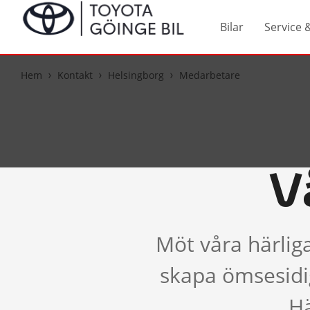
Bilar
Service 
Hem
Kontakt
Helsingborg
Medarbetare
V
Möt våra härlig
skapa ömsesidig
Hä