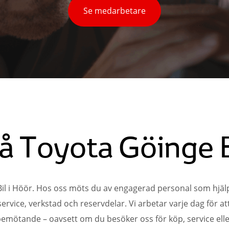
Se medarbetare
å Toyota Göinge B
il i Höör. Hos oss möts du av engagerad personal som hjäl
rvice, verkstad och reservdelar. Vi arbetar varje dag för att
bemötande – oavsett om du besöker oss för köp, service elle