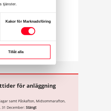
 tjänster.
ar
Kakor för Marknadsföring
6:15
Tillåt alla
tider för anläggning
a dagar samt Påskafton, Midsommarafton,
n. 31 December:
Stängt