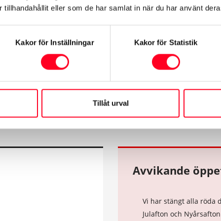
tillhandahållit eller som de har samlat in när du har använt deras
Verkstad/Bildel
Kakor för Inställningar
Kakor för Statistik
Mån-Fre:
07:30-1
Tillåt urval
Avvikande öppet
Vi har stängt alla röd
Julafton och Nyårsafto