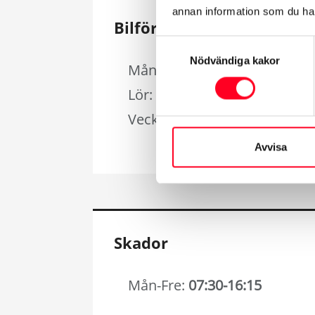
annan information som du har 
Bilförsäljning
Samtyckesval
Nödvändiga kakor
Mån-Fre:
09:00-18:00
Lör:
11:00-15:00
Vecka 25-33 Lör:
Stängt
Avvisa
Skador
Mån-Fre:
07:30-16:15