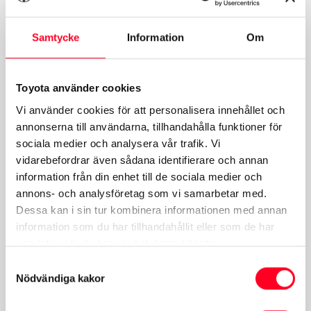
Samtycke
Information
Om
Bilförsäljning
Toyota använder cookies
Mån-Fre:
09:00-18:00
Vi använder cookies för att personalisera innehållet och
Lör:
11:00-15:00
annonserna till användarna, tillhandahålla funktioner för
sociala medier och analysera vår trafik. Vi
Vecka 26-33 Lör:
Stängt
vidarebefordrar även sådana identifierare och annan
information från din enhet till de sociala medier och
annons- och analysföretag som vi samarbetar med.
Dessa kan i sin tur kombinera informationen med annan
Verkstad/Bildelar
information som du har tillhandahållit eller som de har
samlat in när du har använt deras tjänster.
Mån-Fre:
06:45-17:00
Samtyckesval
Nödvändiga kakor
Lunchstängt Mån-Fre:
12:00-12:45
Vecka 28-31 Mån-Fre:
07:00-16:00