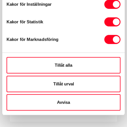
Kakor för Inställningar
Kakor för Statistik
Bilvård
Kakor för Marknadsföring
Mån-Fre:
07:00-16:00
Tillåt alla
Skador
Tillåt urval
Mån-Fre:
07:00-16:00
Lunchstängt Mån-Fre:
12:00-12:45
Avvisa
Vecka 28-30 Mån-Fre:
Stängt