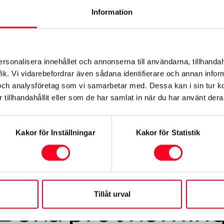
Information
ersonalisera innehållet och annonserna till användarna, tillhandah
ik. Vi vidarebefordrar även sådana identifierare och annan informa
ukning och koldioxid (CO
) vid blandad körning. Denna deklaration är främst avsed
2
och analysföretag som vi samarbetar med. Dessa kan i sin tur 
ler lägre beroende på bl.a. utrustning, körsätt och körförhållanden. Faktisk räckv
tillhandahållit eller som de har samlat in när du har använt deras
Kakor för Inställningar
Kakor för Statistik
Tillåt urval
Boka provkörnin