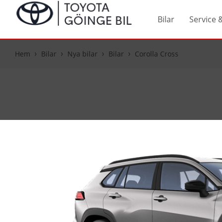
Bilar
Service 
Hem
Bilar
Nya bilar
Bilar
Corolla Cross