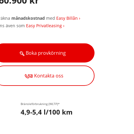
60.900 kr
räkna
månadskostnad
med
Easy Billån ›
nns även som
Easy Privatleasing ›
Boka provkörning
Kontakta oss
Bränsleförbrukning (WLTP)*
4,9-5,4 l/100 km