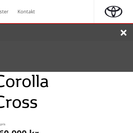
ster
Kontakt
×
Corolla
Cross
pris