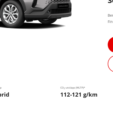
3
Be
Fi
p
CO
-utsläpp (WLTP)*
2
rid
112-121 g/km