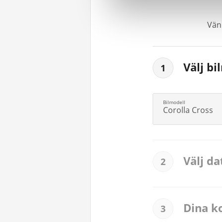
Vänl
Välj bi
1
Corolla Cross
Välj d
2
Dina k
3