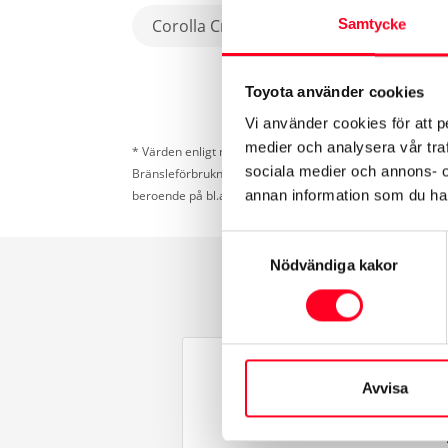
Corolla Cross
Samtycke
Toyota använder cookies
Vi använder cookies för att p
medier och analysera vår traf
* Värden enligt nya testcykeln WLTP som gäller för förbr
sociala medier och annons- 
Bränsleförbrukning och koldioxid (CO
) kan bli högre el
2
annan information som du har 
beroende på bl.a. temperatur, last- och dragvikt.
Samtyckesval
Nödvändiga kakor
Avvisa