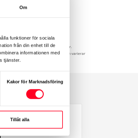
Om
ålla funktioner för sociala
tion från din enhet till de
d för jämförelse mellan olika bilmodeller.
kombinera informationen med
idd som uppnås under verkliga förhållanden varierar
 tjänster.
Kakor för Marknadsföring
Tillåt alla
g