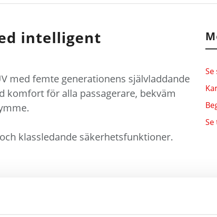
ed intelligent
M
Se 
SUV med femte generationens självladdande
Kam
d komfort för alla passagerare, bekväm
Beg
trymme.
Se 
) och klassledande säkerhetsfunktioner.