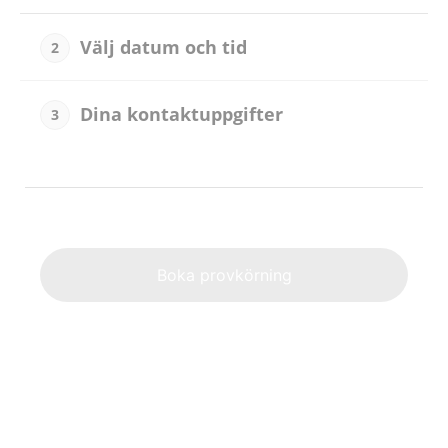
Välj datum och tid
2
Dina kontaktuppgifter
3
Alternat
Boka provkörning