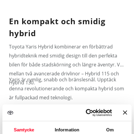
En kompakt och smidig
hybrid
Toyota Yaris Hybrid kombinerar en förbättrad
hybridteknik med smidig design till den perfekta
bilen för både stadskörning och längre äventyr. Välj
mellan två avancerade drivlinor – Hybrid 115 och
Yaris är rymlig, snabb och bränslesnål. Upptäck
Hybrid 130.
denna revolutionerande och kompakta hybrid som
är fullpackad med teknologi.
Mer om Yaris Hybrid
Samtycke
Information
Om