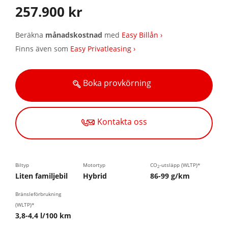
257.900 kr
Beräkna
månadskostnad
med
Easy Billån ›
Finns även som
Easy Privatleasing ›
Boka provkörning
Kontakta oss
Biltyp
Motortyp
CO
-utsläpp (WLTP)*
2
Liten familjebil
Hybrid
86-99 g/km
Bränsleförbrukning
(WLTP)*
3,8-4,4 l/100 km