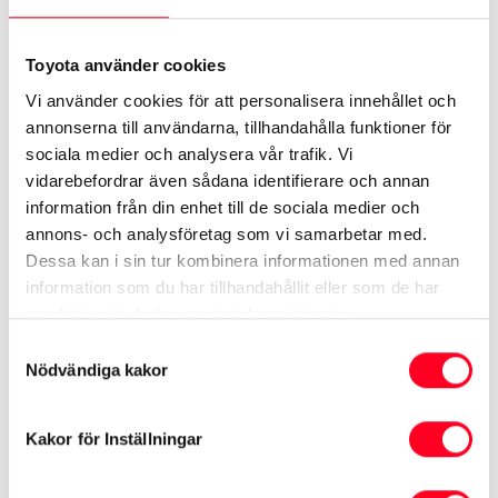
Se specifikationer ›
Toyota använder cookies
Se kampanj på Yaris ›
Vi använder cookies för att personalisera innehållet och
Begagnade Yaris ›
annonserna till användarna, tillhandahålla funktioner för
sociala medier och analysera vår trafik. Vi
vidarebefordrar även sådana identifierare och annan
information från din enhet till de sociala medier och
Se mer på Toyota.se
annons- och analysföretag som vi samarbetar med.
Dessa kan i sin tur kombinera informationen med annan
Yaris Hybrid
information som du har tillhandahållit eller som de har
samlat in när du har använt deras tjänster.
Samtyckesval
Nödvändiga kakor
* Värden enligt nya testcykeln WLTP som gäller för förbrukning och
Kakor för Inställningar
koldioxid (CO
) vid blandad körning. Denna deklaration är främst avsedd
2
för jämförelse mellan olika bilmodeller. Bränsleförbrukning och koldioxid